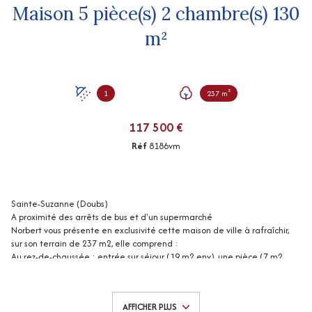
Maison 5 pièce(s) 2 chambre(s) 130
m²
1
237 m²
117 500 €
Réf
8186vm
Sainte-Suzanne (Doubs)
A proximité des arrêts de bus et d'un supermarché
Norbert vous présente en exclusivité cette maison de ville à rafraîchir,
sur son terrain de 237 m2, elle comprend :
Au rez-de-chaussée : entrée sur séjour (19 m2 env), une pièce (7 m2
env) avec poêle à pellets, cuisine (32 m2 env), dégagement (6 m2 env),
douche.
Au 1er étage : pallier (6 m2 env), 2 chambres (15 et 22 m2 env),
AFFICHER PLUS
dégagement et couloir (10 m2 env), ancienne cuisine (13 m2 env), wc.