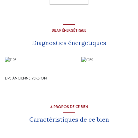
Au 2ème étage : une petite chambre mansardée (7 m2 env).
Petit atelier de 16 m2 env au fond du jardin.
Chauffage : aérothermie + poêle à bois.
Climatisation réversible.
Assainissement : tout-à-l'égout.
BILAN ÉNERGÉTIQUE
“Les informations sur les risques auxquels ce bien est exposé sont
disponibles sur le site Géorisques
http://www.georisques.gouv.fr
”
Diagnostics énergetiques
DPE ANCIENNE VERSION
A PROPOS DE CE BIEN
Caractéristiques de ce bien