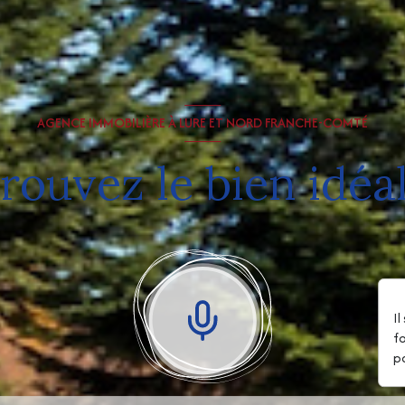
AGENCE IMMOBILIÈRE À LURE ET NORD FRANCHE-COMTÉ
rouvez le bien idéal
I
f
p