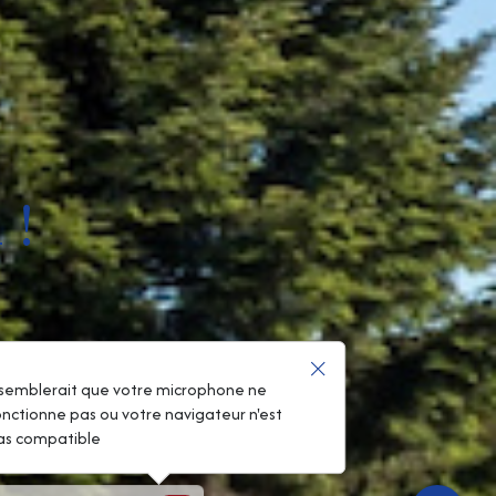
 !
l semblerait que votre microphone ne
onctionne pas ou votre navigateur n'est
as compatible