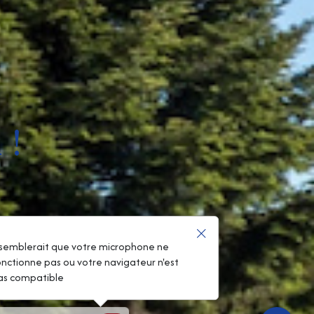
 !
l semblerait que votre microphone ne
onctionne pas ou votre navigateur n'est
as compatible