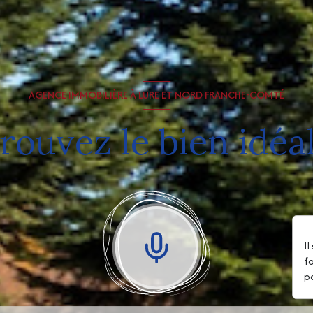
AGENCE IMMOBILIÈRE À LURE ET NORD FRANCHE-COMTÉ
rouvez le bien idéal
I
f
p