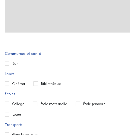
Commerces et santé
Bar
Loisirs
Cinéma
Bibliothèque
Ecoles
Collège
École maternelle
École primaire
Lycée
Transports
Gare ferroviaire