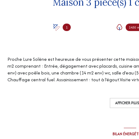
1
1450 
Proche Lure Solène est heureuse de vous présenter cette maison 
m2 comprenant : Entrée, dégagement avec placards, cuisine am
env) avec poêle bois, une chambre (14 m2 env) wc, salle d'eau (
Chauffage central fuel. Assainissement : tout à l'égout.Visite vir
risques auxquels ce bien est exposé sont disponibles sur le sit
consommation énergétique excessive, classé F Peut être éligible
conditions)
AFFICHER PLU
BILAN ÉNERGÉ