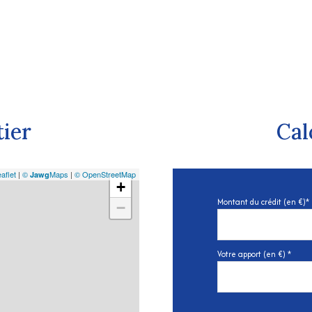
tier
Cal
aflet
|
©
Maps
|
© OpenStreetMap
Jawg
+
Montant du crédit (en €)*
−
Votre apport (en €) *