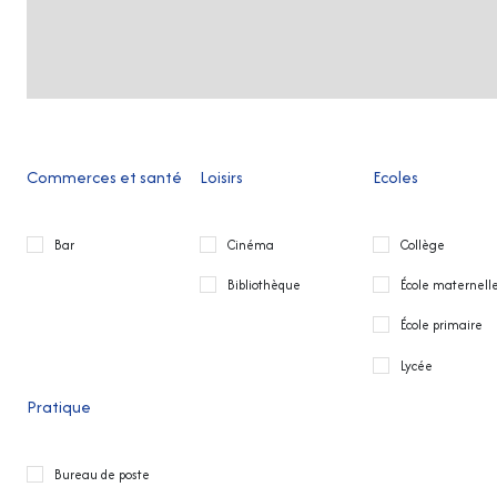
Commerces et santé
Loisirs
Ecoles
Bar
Cinéma
Collège
Bibliothèque
École maternell
École primaire
Lycée
Pratique
Bureau de poste