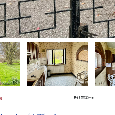
Réf
8015vm
0)