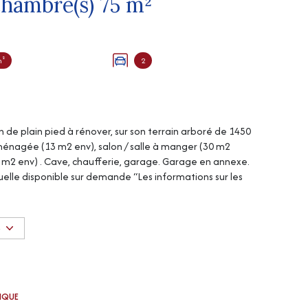
Maison 3 pièce(s) 1 chambre(s) 75 m²
m²
2
de plain pied à rénover, sur son terrain arboré de 1450
énagée (13 m2 env), salon / salle à manger (30 m2
5 m2 env) . Cave, chaufferie, garage. Garage en annexe.
tuelle disponible sur demande “Les informations sur les
e Géorisques http://www.georisques.gouv.fr” Logement à
 aux aides à la rénovation énergétique (sous
S
TIQUE