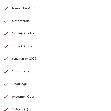
terrain 1 408 m²
5 chambre(s)
1 salle(s) de bain
1 salle(s) d'eau
construit en 2005
1 garage(s)
1 parking(s)
exposition Ouest
2 niveau(x)