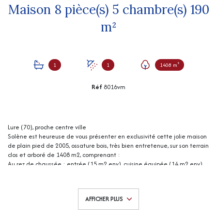
Maison 8 pièce(s) 5 chambre(s) 190
m²
1
1
1408 m²
Réf
8016vm
Lure (70), proche centre ville
Solène est heureuse de vous présenter en exclusivité cette jolie maison
de plain pied de 2005, ossature bois, très bien entretenue, sur son terrain
clos et arboré de 1408 m2, comprenant :
Au rez de chaussée : entrée (15 m2 env), cuisine équipée (14 m2 env)
avec accès terrasse, salon / salle à manger (34 m2 env) avec accès
terrasse, 3 chambres (13, 13 et 15 m2 env), wc, salle d'eau (7 m2 env).
A l'étage : 2 chambres (13 et 20 m2 env), salle de bains (7 m2 env), une
AFFICHER PLUS
pièce aménégeable (12 m2 env), grenier aménageable (26 m2 env).
Garage, buanderie-chaufferie.