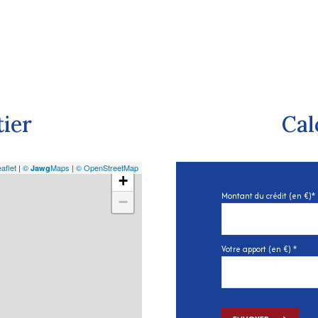
tier
Cal
aflet
|
©
Maps
|
© OpenStreetMap
Jawg
+
Montant du crédit (en €)*
−
Votre apport (en €) *