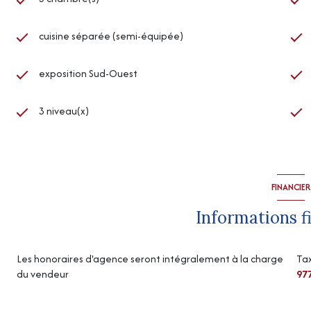
cuisine séparée (semi-équipée)
exposition Sud-Ouest
3 niveau(x)
FINANCIER
Informations f
Les honoraires d'agence seront intégralement à la charge
Tax
du vendeur
97