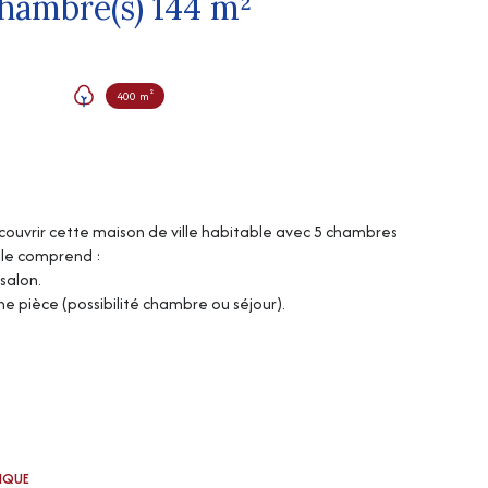
Maison 8 pièce(s) 5 chambre(s) 144 m²
400 m²
couvrir cette maison de ville habitable avec 5 chambres
Elle comprend :
salon.
ne pièce (possibilité chambre ou séjour).
TIQUE