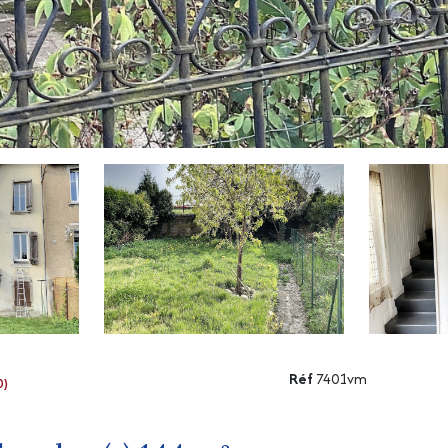
Réf
7401vm
0)