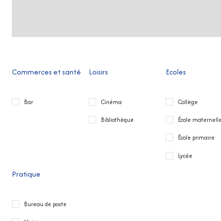
Commerces et santé
Loisirs
Ecoles
Bar
Cinéma
Collège
Bibliothèque
École maternell
École primaire
Lycée
Pratique
Bureau de poste