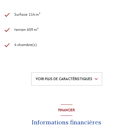
Surface 114 m²
terrain 659 m²
4 chambre(s)
1 salle(s) de bain
1 salle(s) d'eau
VOIR PLUS DE CARACTÉRISTIQUES
construit en 1985
Chauffage central : radiateur (fioul)
FINANCIER
Chauffage autre : cheminée (bois)
Informations financières