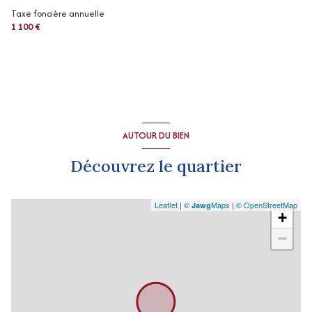
1 garage(s)
Taxe foncière annuelle
1 100 €
1 parking(s)
exposition Sud-Est
2 niveau(x)
AUTOUR DU BIEN
terrasse
Découvrez le quartier
arboré
Leaflet
|
©
Maps
|
© OpenStreetMap
Jawg
+
−