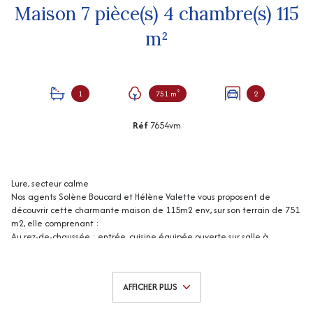
Maison 7 pièce(s) 4 chambre(s) 115
m²
1
751 m²
2
Réf
7654vm
Lure, secteur calme
Nos agents Solène Boucard et Hélène Valette vous proposent de
découvrir cette charmante maison de 115m2 env., sur son terrain de 751
m2, elle comprenant :
Au rez-de-chaussée : entrée, cuisine équipée ouverte sur salle à
manger / salon avec poêle pellets et accès terrasse, une chambre, wc
suspendu.
A l'étage : 3 chambres dont une avec accès terrasse, un bureau avec
AFFICHER PLUS
accès terrasse, salle de bains avec wc.
Grand garage double.