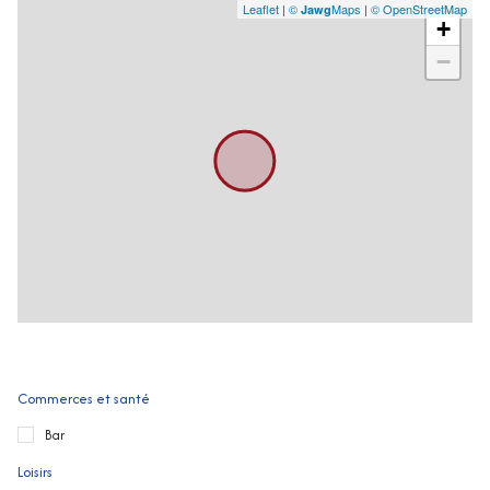
Leaflet
|
©
Maps
|
© OpenStreetMap
Jawg
+
−
Commerces et santé
Bar
Loisirs