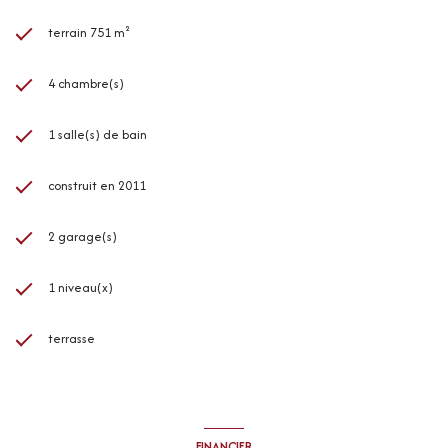
terrain 751 m²
4 chambre(s)
1 salle(s) de bain
construit en 2011
2 garage(s)
1 niveau(x)
terrasse
FINANCIER