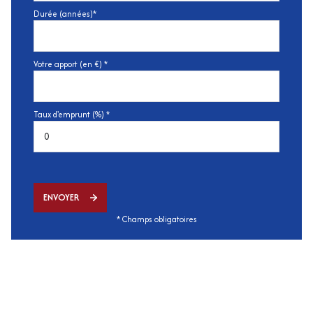
Durée (années)*
Votre apport (en €) *
Taux d'emprunt (%) *
ENVOYER
* Champs obligatoires