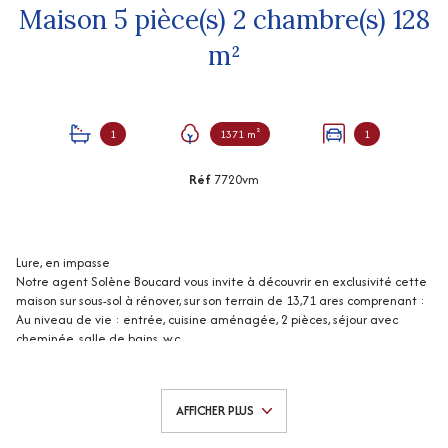
Maison 5 pièce(s) 2 chambre(s) 128
m²
1
1371 m²
1
Réf
7720vm
Lure, en impasse
Notre agent Solène Boucard vous invite à découvrir en exclusivité cette
maison sur sous-sol à rénover, sur son terrain de 13,71 ares comprenant :
Au niveau de vie : entrée, cuisine aménagée, 2 pièces, séjour avec
cheminée, salle de bains, w.c.
A l'étage : mezzanine, une chambre, combles.
Au sous-sol : garage, chaufferie, 2 pièces.
Abri de jardin.
AFFICHER PLUS
Chauffage central fuel + cheminée.