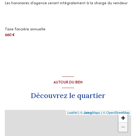
Les honoraires d'agence seront intégralement à la charge du vendeur
exposition Sud-Ouest
Taxe foncière annuelle
3 niveau(x)
660 €
2ème étage
vue Citadine
AUTOUR DU BIEN
Découvrez le quartier
Leaflet
|
©
Maps
|
© OpenStreetMap
Jawg
+
−