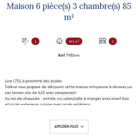
Maison 6 pièce(s) 3 chambre(s) 85
m²
1
401 m²
1
Réf
7982vm
Lure (70), à proximité des écoles
Solène vous propose de découvrir cette maison mitoyenne à rénover, sur
son terrain clos de 4,01 ares comprenant :
Au rez-de-chaussée : entrée, wc, salon/salle à manger avec insert bois
et accès exterieue, cuisine avec accès extérieur.
A l'étage : 3 chambres avec placards, bureau, salle d'eau.
Grenier au dessus.
Garage, abri de jardin
AFFICHER PLUS
Chauffage : électrique + cheminée insert bois.
“Les informations sur les risques auxquels ce bien est exposé sont