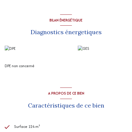
Cave (7m2 env), remise extérieure (30 m2 env).
“Les informations sur les risques auxquels ce bien est exposé sont
disponibles sur le site Géorisques
http://www.georisques.gouv.fr
”
BILAN ÉNERGÉTIQUE
Diagnostics énergetiques
DPE non concerné
A PROPOS DE CE BIEN
Caractéristiques de ce bien
Surface 124 m²