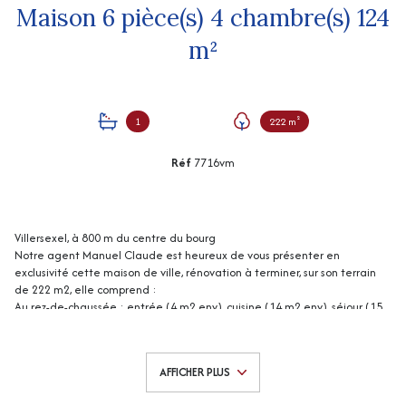
Maison 6 pièce(s) 4 chambre(s) 124
m²
1
222 m²
Réf
7716vm
Villersexel, à 800 m du centre du bourg
Notre agent Manuel Claude est heureux de vous présenter en
exclusivité cette maison de ville, rénovation à terminer, sur son terrain
de 222 m2, elle comprend :
Au rez-de-chaussée : entrée (4 m2 env), cuisine (14 m2 env), séjour (15
m2 env), dégagement (4 m2 env), salle de bains (3 m2 env), wc, 2
pièces (8 et 9 m2 env).
A l'étage : dégagement (3 m2 env), 4 chambres (12, 12, 13, 18 m2 env),
AFFICHER PLUS
une pièce (5 m2 env).
Grenier au-dessus.