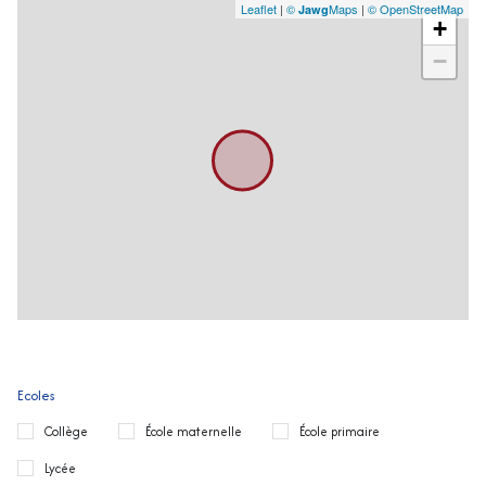
Leaflet
|
©
Maps
|
© OpenStreetMap
Jawg
+
−
Ecoles
Collège
École maternelle
École primaire
Lycée