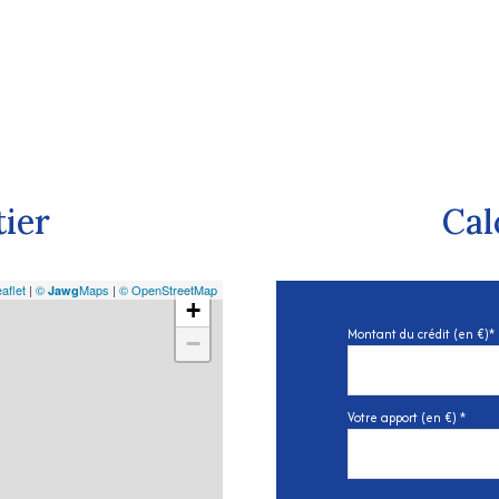
tier
Cal
aflet
|
©
Maps
|
© OpenStreetMap
Jawg
+
Montant du crédit (en €)*
−
Votre apport (en €) *