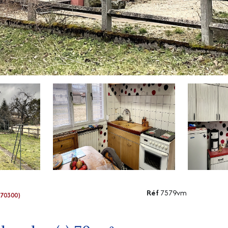
Réf
7579vm
70300)