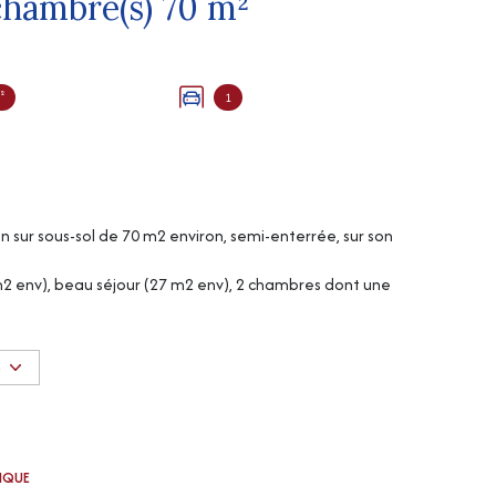
Maison 3 pièce(s) 2 chambre(s) 70 m²
²
1
n sur sous-sol de 70 m2 environ, semi-enterrée, sur son
m2 env), beau séjour (27 m2 env), 2 chambres dont une
2 env), une pièce avec escalier (23 m2 env).
S
TIQUE