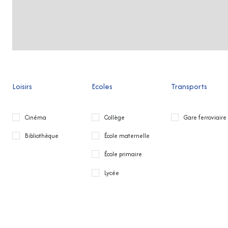
Loisirs
Ecoles
Transports
Cinéma
Collège
Gare ferroviaire
Bibliothèque
École maternelle
École primaire
Lycée