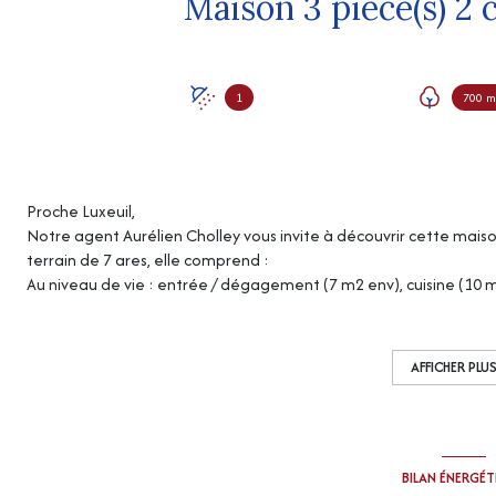
1
700 m
Proche Luxeuil,
Notre agent Aurélien Cholley vous invite à découvrir cette maiso
terrain de 7 ares, elle comprend :
Au niveau de vie : entrée / dégagement (7 m2 env), cuisine (10 
avec placard (10 et 12 m2 env), salle d'eau (4,5 m2 env), wc
Au sous-sol : garage (27 m2 env), une pièce (7 m2 env), cave (9 m
Chauffage central gaz de ville.
AFFICHER PLU
Petite serre
Possibilité d'acheter en plus une bande de terrain de 7m par 400 m.
Menuiseries extérieures PVC de 2018
BILAN ÉNERGÉ