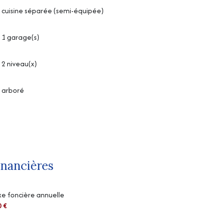
cuisine séparée (semi-équipée)
1 garage(s)
2 niveau(x)
arboré
inancières
e foncière annuelle
0 €