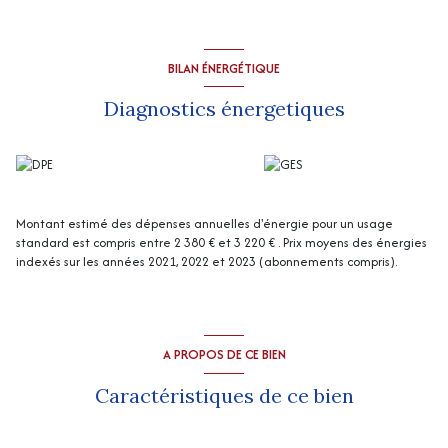
Garage (31 m2 env), chaufferie (8 m2 env), 2 caves (11 m2 et 15 m2
env), poulailler, 2ème grenier (36 m2 env).
Dépendance non attenante avec grenier (34 m2 env).
Dépendance en pierre (27 m2 env) avec électricité.
BILAN ÉNERGÉTIQUE
Chauffage : pompe à chaleur (sol au rez-de-chaussée ; radiateurs à
l'étage)
Diagnostics énergetiques
Assainissement : fosse septique.
La visite virtuelle est disponible sur demande
“Les informations sur les risques auxquels ce bien est exposé sont
disponibles sur le site Géorisques
http://www.georisques.gouv.fr
”
Montant estimé des dépenses annuelles d'énergie pour un usage
standard est compris entre 2 380 € et 3 220 € . Prix moyens des énergies
indexés sur les années 2021, 2022 et 2023 (abonnements compris).
A PROPOS DE CE BIEN
Caractéristiques de ce bien