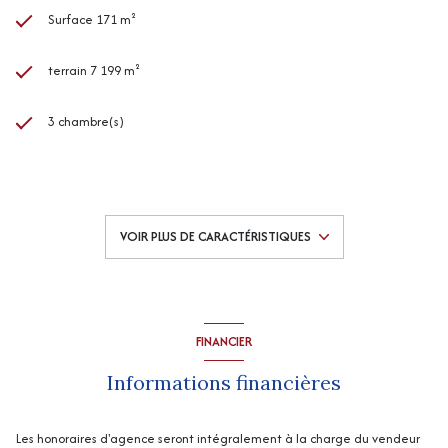
Surface 171 m²
terrain 7 199 m²
3 chambre(s)
1 salle(s) de bain
construit en 1949
VOIR PLUS DE CARACTÉRISTIQUES
cuisine séparée
Chauffage central : chaudière (pompe à chaleur)
FINANCIER
Chauffage individuel : poêle (bois)
Informations financières
1 garage(s)
Les honoraires d'agence seront intégralement à la charge du vendeur