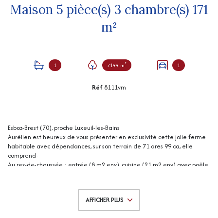
Maison 5 pièce(s) 3 chambre(s) 171
m²
1
7199 m²
1
Réf
8111vm
Esboz-Brest (70), proche Luxeuil-les-Bains
Aurélien est heureux de vous présenter en exclusivité cette jolie ferme
habitable avec dépendances, sur son terrain de 71 ares 99 ca, elle
comprend:
Au rez-de-chaussée : entrée (8 m2 env), cuisine (21 m2 env) avec poêle
à bois, salon (20 m2 env) avec poêle à bois, séjour (30 m2 env), salle de
bains (13 m2 env), w.c, débarras (17 m2 env)
A l'étage : dégagement (4 m2 env), 3 chambres (15, 16 et 16 m2 env),
AFFICHER PLUS
lingerie (6 m2 env), penderie (3 m2 env), w.c avec lavabo). Grenier
aménageable (50 m2 env).