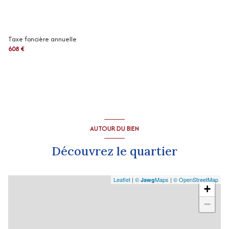
exposition Nord
Taxe foncière annuelle
2 niveau(x)
608 €
1er étage
vue Village
cave
AUTOUR DU BIEN
arboré
Découvrez le quartier
Leaflet
|
©
Maps
|
© OpenStreetMap
Jawg
+
−