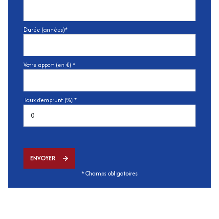
Durée (années)*
Votre apport (en €) *
Taux d'emprunt (%) *
ENVOYER
* Champs obligatoires