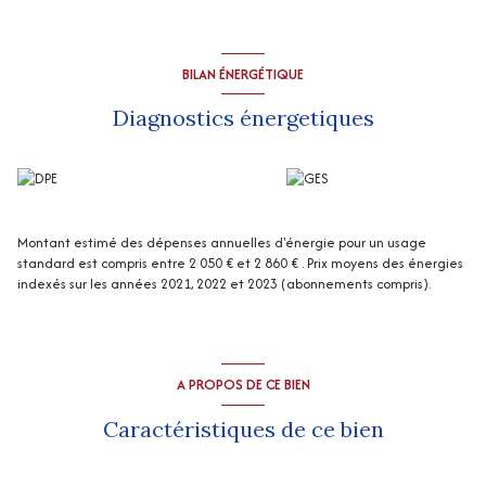
Hangar ouvert en dependance.
Chauffage central fuel et bois (2 chaudières, celle au bois est hors
service) + climatisation réversible (3 ans).
Assainissement : fosse septique.
BILAN ÉNERGÉTIQUE
“Les informations sur les risques auxquels ce bien est exposé sont
disponibles sur le site Géorisques
http://www.georisques.gouv.fr
”
Diagnostics énergetiques
Montant estimé des dépenses annuelles d'énergie pour un usage
standard est compris entre 2 050 € et 2 860 € . Prix moyens des énergies
indexés sur les années 2021, 2022 et 2023 (abonnements compris).
A PROPOS DE CE BIEN
Caractéristiques de ce bien