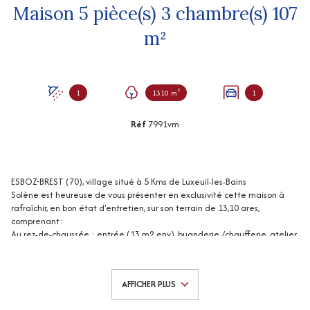
Maison 5 pièce(s) 3 chambre(s) 107
m²
1
1310 m²
1
Réf
7991vm
ESBOZ-BREST (70), village situé à 5 Kms de Luxeuil-les-Bains
Solène est heureuse de vous présenter en exclusivité cette maison à
rafraîchir, en bon état d'entretien, sur son terrain de 13,10 ares,
comprenant:
Au rez-de-chaussée : entrée (13 m2 env), buanderie /chaufferie, atelier,
garage.
Au niveau de vie : entrée (5 m2 env), cuisine aménagée (12 m2 env),
salon / salle à manger (28 m2 env) avec accès terrasse, wc, salle d'eau,
AFFICHER PLUS
3 chambres (10, 10 et 13 m2 env) dont 2 avec placards. Combles à
l'étage (non aménageables).