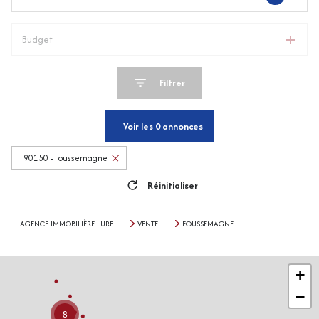
Budget
Filtrer
Voir les
0
annonces
90150 - Foussemagne
Réinitialiser
AGENCE IMMOBILIÈRE LURE
VENTE
FOUSSEMAGNE
+
−
8