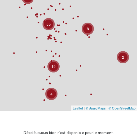
55
8
2
19
4
Leaflet
|
©
Maps
|
© OpenStreetMap
Jawg
Désolé, aucun bien n'est disponible pour le moment.