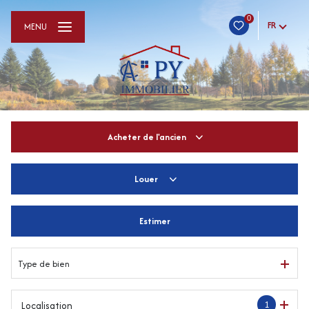
0
FR
MENU
Acheter
de l'ancien
Louer
De l'ancien
De l'immo pro
Estimer
à l'année
De l'immo pro
Type de bien
1
Localisation