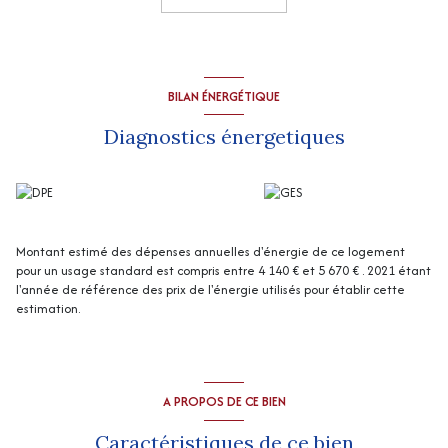
env) au rez-de-chaussée ; coin mezzanine (6 m2 env), une 1ère
chambre (15 m2 env), une 2ème chambre en enfilade (15 m2 env), wc,
salle de bains (12 m2 env), 3ème chambre en enfilade (21 m2 env),
4ème chambre avec accès rez-de-chaussée (19 m2 env) à l'étage.
Ecurie (42 m2 env).
BILAN ÉNERGÉTIQUE
Une 2ème maison (gîte) composée d'une entrée (11 m2 env), séjour
avec cheminée (27 m2 env), cuisine (13 m2 env), wc avec lave-mains au
Diagnostics énergetiques
rez-de-chaussée : wc avec lave-mains, salle de bains (10 m2 env), une
chambre (27 m2 env) avec mezzanine, douche et accès balcon.
2 garages non attenant, 2 autres dépendances indépendantes avec
huttes à porc.
Chauffage central gaz citerne + bois (cheminées, poêle)
“Les informations sur les risques auxquels ce bien est exposé sont
Montant estimé des dépenses annuelles d'énergie de ce logement
disponibles sur le site Géorisques
http://www.georisques.gouv.fr
”
pour un usage standard est compris entre 4 140 € et 5 670 € . 2021 étant
l'année de référence des prix de l'énergie utilisés pour établir cette
estimation.
A PROPOS DE CE BIEN
Caractéristiques de ce bien