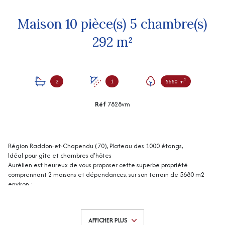
Maison 10 pièce(s) 5 chambre(s)
292 m²
2
1
5680 m²
Réf
7828vm
Région Raddon-et-Chapendu (70), Plateau des 1000 étangs,
Idéal pour gîte et chambres d'hôtes
Aurélien est heureux de vous proposer cette superbe propriété
comprennant 2 maisons et dépendances, sur son terrain de 5680 m2
environ :
La maison principale (ancienne ferme) se compose d'une entrée (16 m2
env), coin cuisine / salon (21 m2 env) avec cheminée, cuisine avec
cheminée et accès extérieur (13 m2 env), séjour avec poêle à bois et
AFFICHER PLUS
accès extérieur (50 m2 env), salle d'eau / wc (4 m2 env), cellier (4 m2