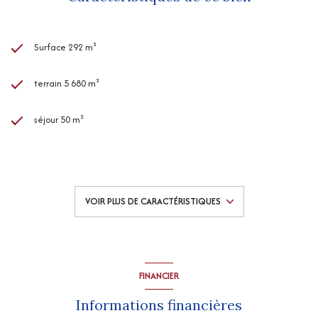
Surface 292 m²
terrain 5 680 m²
séjour 50 m²
5 chambre(s)
2 salle(s) de bain
VOIR PLUS DE CARACTÉRISTIQUES
1 salle(s) d'eau
cuisine séparée (équipée)
FINANCIER
Chauffage central : chaudière (gaz)
Informations financières