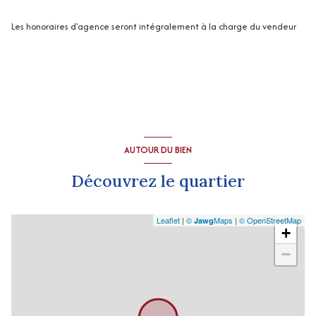
2 garage(s)
Les honoraires d'agence seront intégralement à la charge du vendeur
exposition Sud-Est
2 niveau(x)
vue Dégagée
AUTOUR DU BIEN
terrasse
Découvrez le quartier
arboré
Leaflet
|
©
Maps
|
© OpenStreetMap
Jawg
+
piscinable
−