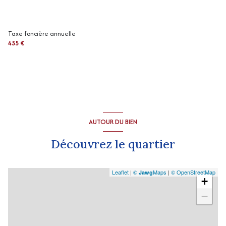
exposition Sud
Taxe foncière annuelle
2ème étage
455 €
vue Village
cave
arboré
AUTOUR DU BIEN
Découvrez le quartier
Leaflet
|
©
Maps
|
© OpenStreetMap
Jawg
+
−