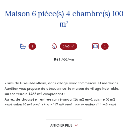
Maison 6 pièce(s) 4 chambre(s) 100
m²
1
1465 m²
1
Réf
7887vm
7 kms de Luxeuil-les-Bains, dans village avec commerces et médecins
Aurélien vous propose de découvrir cette maison de village habitable,
sur son terrain 1465 m2 comprenant :
Au rez-de-chaussée : entrée sur véranda (16 m2 env), cuisine (8 m2
env), salon (9 m2 env), séjour (17 m2 env), une chambre (11 m2 env),
salle de bains (4 m2 env), w.c, chaufferie/buanderie (5 m2 env).
Au 1er étage : une 2ème chambre (17 m2 env),
2 autres chambres en
enfilade (11 et 14 m2 env) dont une avec dressing, w.c.
AFFICHER PLUS
Grenier.