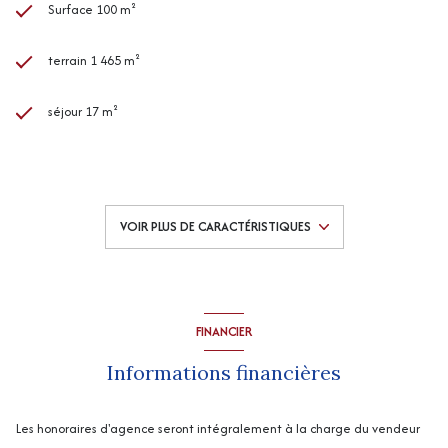
Surface 100 m²
terrain 1 465 m²
séjour 17 m²
4 chambre(s)
1 salle(s) de bain
VOIR PLUS DE CARACTÉRISTIQUES
construit en 1949
cuisine séparée
FINANCIER
Chauffage central : chaudière (mixte)
Informations financières
1 garage(s)
Les honoraires d'agence seront intégralement à la charge du vendeur