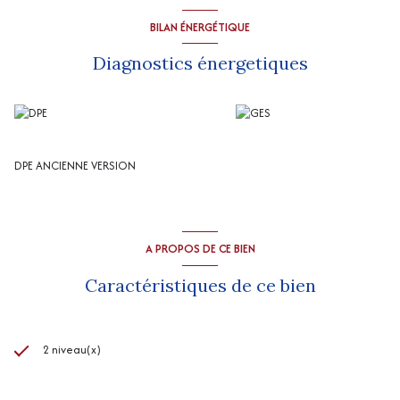
d'environ 100 m2 loué 73,50 € / mois ; grand sous-sol un box 60 m2
environ loué 54 € / mois
BILAN ÉNERGÉTIQUE
Un bâtiment non attenant de 660 m2 env comprenant :
3 travées bardées 171 € / mois
Diagnostics énergetiques
3 travées non bardées :90 € / mois
2 travées bardées : 114 € / mois
2 travées bardées : 114 €/ mois
Chauffage central fuel pour les 4 bureaux.
Terrain : 20 € / mois
Total des locations mensuelles : 2311,50 €
DPE ANCIENNE VERSION
“Les informations sur les risques auxquels ce bien est exposé sont
disponibles sur le site Géorisques
http://www.georisques.gouv.fr
”
A PROPOS DE CE BIEN
Caractéristiques de ce bien
2 niveau(x)