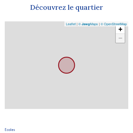
Découvrez le quartier
Leaflet
|
©
Maps
|
© OpenStreetMap
Jawg
+
−
Ecoles