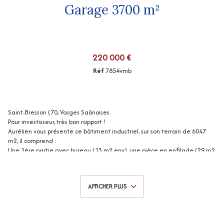
Garage 3700 m²
220 000 €
Réf
7854vmb
Saint-Bresson (70, Vosges Saônoises
Pour investisseur, très bon rapport !
Aurélien vous présente ce bâtiment industriel, sur son terrain de 6047
m2, il comprend :
Une 1ère partie avec bureau (13 m2 env), une pièce en enfilade (29 m2
env) avec alarme.
Une 2ème partie (550 m2 env) avec 11 box tous loués à 39 € le box/mois
soit 429 € au total.
AFFICHER PLUS
Une 3ème partie (550 m2 env) - 2 boxes de 200 m2 loués 300 € chacun
soit 600 € au total
Une 4ème partie (400 m2 env) loué à 550 €/mois avec 3 bureaux
Grand sous-sol (1400 m2 env) , hauteur env 1,99 m : petit sous-sol box