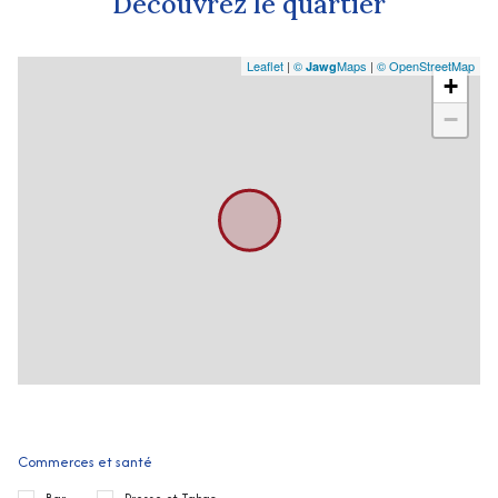
Découvrez le quartier
Leaflet
|
©
Maps
|
© OpenStreetMap
Jawg
+
−
Commerces et santé