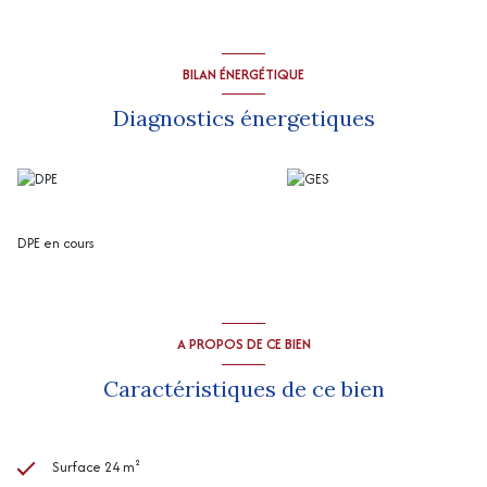
“Les informations sur les risques auxquels ce bien est exposé sont
disponibles sur le site Géorisques
http://www.georisques.gouv.fr
”
BILAN ÉNERGÉTIQUE
Diagnostics énergetiques
DPE en cours
A PROPOS DE CE BIEN
Caractéristiques de ce bien
Surface 24 m²