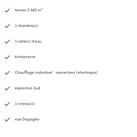
terrain 2 663 m²
1 chambre(s)
1 salle(s) d'eau
kitchenette
Chauffage individuel : convecteur (electrique)
exposition Sud
1 niveau(x)
vue Dégagée