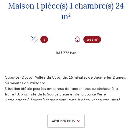
Maison 1 pièce(s) 1 chambre(s) 24
m²
1
2663 m²
Réf
7751vm
Cusance (Doubs), Vallée du Cusancin, 15 minutes de Baume-les-Dames,
30 minutes de Valdahon,
Situation idéale pour les amoureux de randonnées ou pêcheur à la
truite ! A proximité de la Source Bleue et de la Source Verte
Notre agent Clément Richardin vous invite à découvrir en exclusivité
cette maisonnette pour vos week-ends ou vacances sur son terrain de
26 a 63 ca.
Elle comprend une pièce avec kitchenette, douche et wc.
AFFICHER PLUS
Chauffage électrique
Eau, électricité