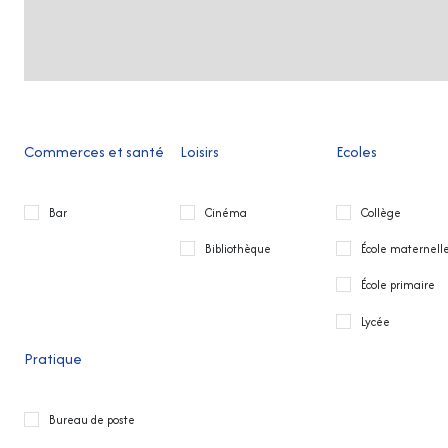
Commerces et santé
Loisirs
Ecoles
Bar
Cinéma
Collège
Bibliothèque
École maternell
École primaire
Lycée
Pratique
Bureau de poste