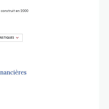
construit en 2000
Chauffage central : air pulsé (aérothermique)
1 garage(s)
RISTIQUES
2 niveau(x)
terrasse
inancières