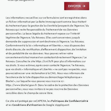
ENVOYER
Les informations recueillies sur ce formulaire sont enregistrées dans
un fichier informatisé par La Boite Immo agissant comme Sous-traitant
du traitement pour la gestion de la clientèle/prospects de l'Agence / du
Réseau qui reste Responsable du Traitement de vos Données
personnelles. La base légale du traitement repose sur l'intérêt
légitime de l'Agence / du Réseau. Elles sont conservées jusqu'à
demande de suppression et sont destinées à l'Agence / au Réseau.
Conformément à la loi « informatique et libertés », vous disposez des
droits d’accès, de rectification, d’effacement, d’opposition, de limitation
et de portabilité de vos données. Vous pouvez retirer votre
consentement à tout moment en contactant directement l’Agence / Le
Réseau. Consultez le site
https://cnil.fr/fr
pour plus d’informations sur
vos droits. Si vous estimez, après avoir contacté l'Agence / le Réseau,
que vos droits « Informatique et Libertés » ne sont pas respectés, vous
pouvez adresser une réclamation à la CNIL. Nous vous informons de
l’existence de la liste d'opposition au démarchage téléphonique «
Bloctel », sur laquelle vous pouvez vous inscrire ici :
https://www.bloctel.gouv.fr
. Dans le cadre de la protection des Données
personnelles, nous vous invitons à ne pas inscrire de Données
sensibles dans le champ de saisie libre.
Ce site est protégé par reCAPTCHA, les
Politiques de Confidentialité
et es
Conditions d'utilisation
de Google s'appliquent.