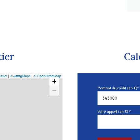
tier
Cal
aflet
|
©
Maps
|
© OpenStreetMap
Jawg
+
Montant du crédit (en €)*
−
Votre apport (en €) *