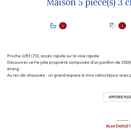
1
1
Proche LURE (70), accès rapide sur la voie rapide
Découvrez cette jolie propriété composée d'un pavillon de 2000,
étang :
Au rez-de-chaussée : un grand espace à vivre salon/séjour avec
avec placard, salle de bains/w.c.
A l'étage : mezzanine, 2 chambres, salle d'eau.
Garage, buanderie.
AFFICHER PLU
Chauffage : aérothermie.
Diagnostiques en cours
La visite virtuelle est disponible sur demande
“Les informations sur les risques auxquels ce bien est exposé sont
BILAN ÉNERGÉ
http://www.georisques.gouv.fr
”