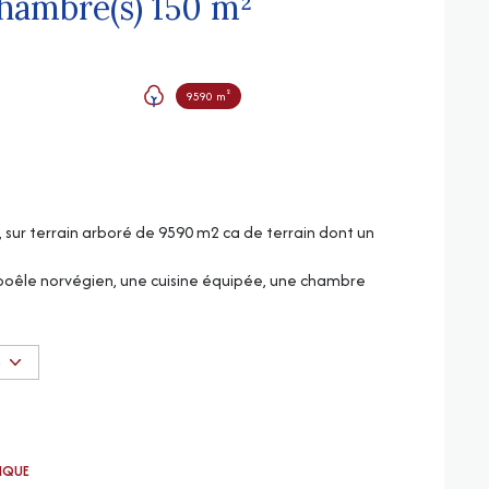
Maison 5 pièce(s) 3 chambre(s) 150 m²
9590 m²
 sur terrain arboré de 9590 m2 ca de terrain dont un
 poêle norvégien, une cuisine équipée, une chambre
S
 disponibles sur le site Géorisques
TIQUE