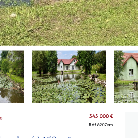
345 000 €
0)
Réf
8207vm