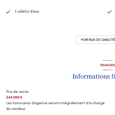
1 salle(s) d'eau
cuisine séparée (équipée)
Chauffage individuel : poêle (bois)
VOIR PLUS DE CARACTÉ
exposition Sud
FINANCIER
vue Campagne
Informations f
Prix de vente
345 000 €
Les honoraires d'agence seront intégralement à la charge
du vendeur