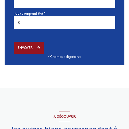
Taux d'emprunt (%) *
ENVOYER
* Champs obligatoires
A DÉCOUVRIR
les autres biens correspondant à