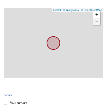
Leaflet
|
©
Maps
|
© OpenStreetMap
Jawg
+
−
Ecoles
École primaire