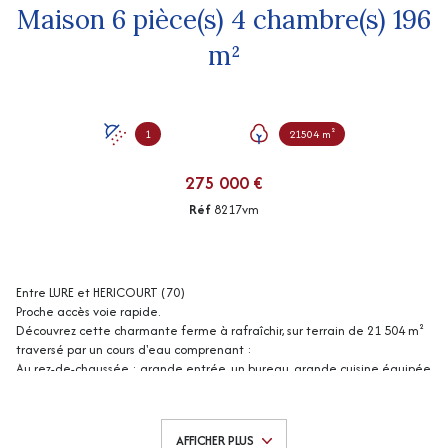
Maison 6 pièce(s) 4 chambre(s) 196
m²
1
21504 m²
275 000 €
Réf
8217vm
Entre LURE et HERICOURT (70)
Proche accès voie rapide.
Découvrez cette charmante ferme à rafraîchir, sur terrain de 21 504 m²
traversé par un cours d'eau comprenant :
Au rez-de-chaussée : grande entrée, un bureau, grande cuisine équipée
ouverte sur salle à manger avec poêle à bois et accès terrasse, salle
d'eau, wc, cellier
A l'étage : dégagement, 4 belles chambres (entre 20 et 25 m² env), une
AFFICHER PLUS
pièce (dressing)