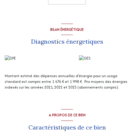
Grande grange, combles aménageable, bûcher
Chauffage central bois avec ballon tampon (2000 litres) + poêle à bois
Menuiseries extérieures PVC de 2018 avec volets roulants électriques.
Assainissement non conforme (devis d'environ 3500 euros pour raccorder
au tout-à-l'égout.
BILAN ÉNERGÉTIQUE
Bâtiment de stockage (12 * 5 m) fermé sur trois côtés, chenil sur dalle
béton (12 m * 3m, raccordé à l'eau et l'électricité
Diagnostics énergetiques
La visite virtuelle est disponible sur demande
La vente étant réalisée avec le concours de la SAFER, les frais de
Safer et de Notaire s'élèvent à 33 900 € soit 308 900 € tous frais
inclus
“Les informations sur les risques auxquels ce bien est exposé sont
disponibles sur le site Géorisques
http://www.georisques.gouv.fr
”
Montant estimé des dépenses annuelles d'énergie pour un usage
standard est compris entre 1 476 € et 1 998 € . Prix moyens des énergies
indexés sur les années 2021, 2022 et 2023 (abonnements compris).
A PROPOS DE CE BIEN
Caractéristiques de ce bien