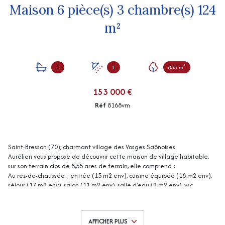
Maison 6 pièce(s) 3 chambre(s) 124
m²
1
1
855 m²
153 000 €
Réf
8168vm
Saint-Bresson (70), charmant village des Vosges Saônoises
Aurélien vous propose de découvrir cette maison de village habitable,
sur son terrain clos de 8,55 ares de terrain, elle comprend :
Au rez-de-chaussée : entrée (15 m2 env), cuisine équipée (18 m2 env),
séjour (17 m2 env), salon (11 m2 env), salle d'eau (2 m2 env), w.c.
A l'étage : dégagement avec placard, 3 chambres dont 2 avec placard
(12, 14, 18 m2 env), salle de bains (8 m2 env), w.c.
Garage/cellier (20 m2 env). appenti pour 2 voitures (60 m2 env).
AFFICHER PLUS
Chauffage central bois + gaz (citerne)