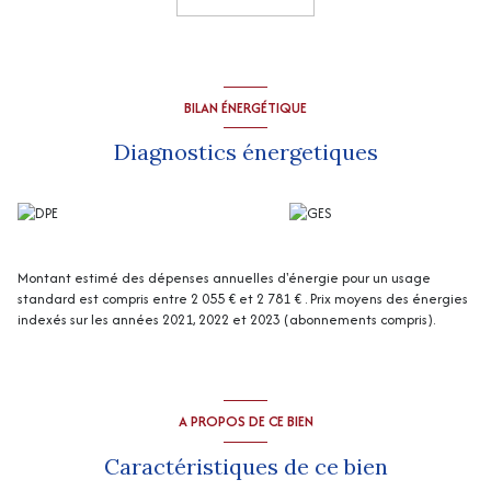
Assainissement non conforme : fosse septique.
La visite virtuelle est disponible sur demande
“Les informations sur les risques auxquels ce bien est exposé sont
disponibles sur le site Géorisques
http://www.georisques.gouv.fr
”
BILAN ÉNERGÉTIQUE
Diagnostics énergetiques
Montant estimé des dépenses annuelles d'énergie pour un usage
standard est compris entre 2 055 € et 2 781 € . Prix moyens des énergies
indexés sur les années 2021, 2022 et 2023 (abonnements compris).
A PROPOS DE CE BIEN
Caractéristiques de ce bien