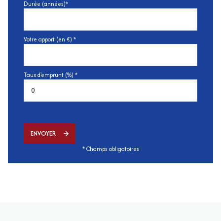
Durée (années)*
Votre apport (en €) *
Taux d'emprunt (%) *
ENVOYER
* Champs obligatoires